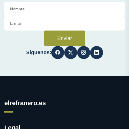
Enviar
Síguenos:
elrefranero.es
Legal