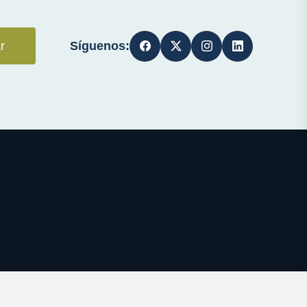
Síguenos:
r