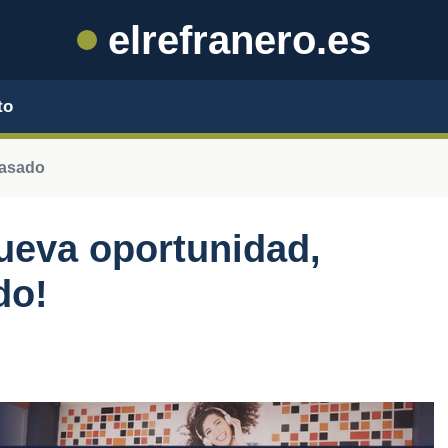
elrefranero.es
to
pasado
ueva oportunidad,
do!