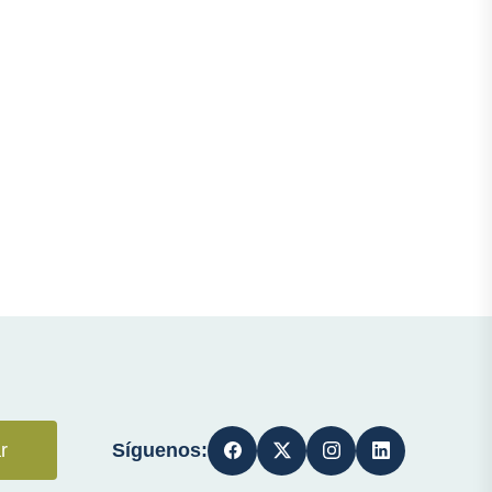
Síguenos:
r