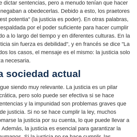
de dictar sentencias, pero a menudo tenían que hacer
e negaban a obedecerlas. Debido a esto, los praetores
est potentia" (la justicia es poder). En otras palabras,
á respaldada por el poder suficiente para hacer cumplir
 a lo largo del tiempo y en diferentes culturas. En la
ticia sin fuerza es debilidad", y en francés se dice "La
dos los casos, el mensaje es el mismo: la justicia solo
za necesaria.
a sociedad actual
gue siendo muy relevante. La justicia es un pilar
ática, pero solo puede ser efectiva si se hace
 sentencias y la impunidad son problemas graves que
de justicia. Si no se hace cumplir la ley, muchos
arse la justicia por su cuenta, lo que puede llevar a
 Además, la justicia es esencial para garantizar la
umanos. Si la justicia no se hace cumplir, las