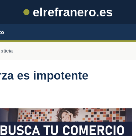
elrefranero.es
to
sticia
erza es impotente