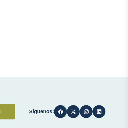
Síguenos:
r