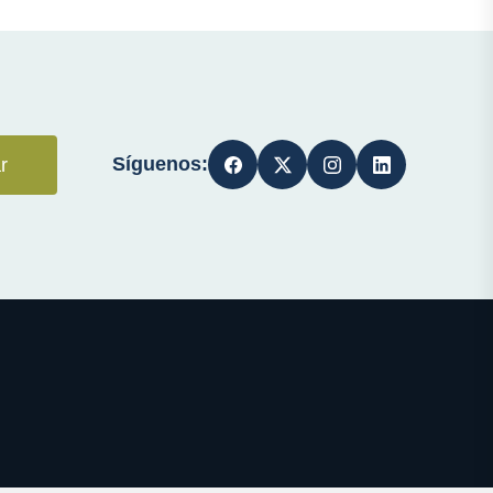
Síguenos:
r