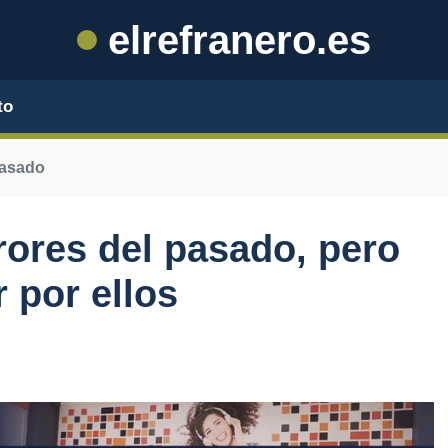
elrefranero.es
to
pasado
rores del pasado, pero
r por ellos