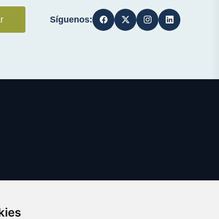
Síguenos:
r
kies