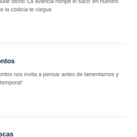
ular dicho 'La avaricia rompe el saco' en nuestro
 la codicia te ciegue
ontos
ontos nos invita a pensar antes de lamentarnos y
temporal'
scas