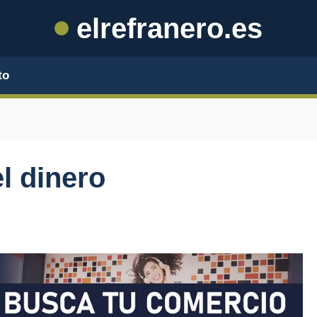
elrefranero.es
to
l dinero