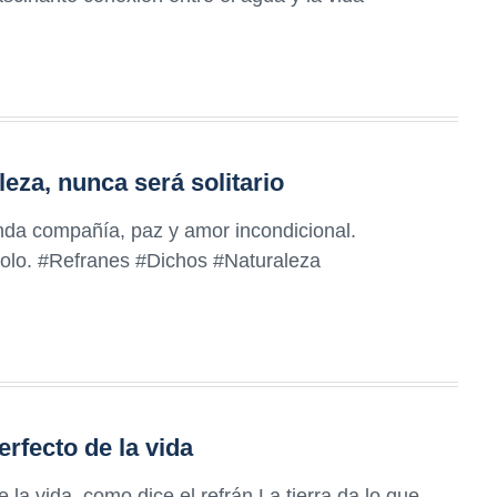
eza, nunca será solitario
nda compañía, paz y amor incondicional.
solo. #Refranes #Dichos #Naturaleza
erfecto de la vida
e la vida, como dice el refrán La tierra da lo que