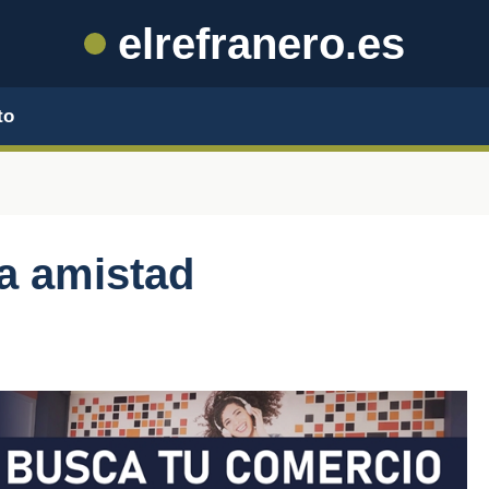
elrefranero.es
to
la amistad