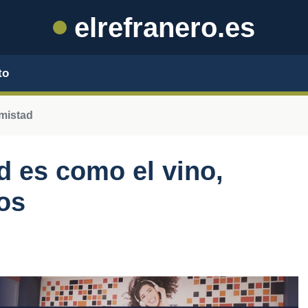
elrefranero.es
to
amistad
 es como el vino,
os