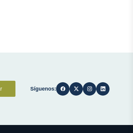
Síguenos:
r