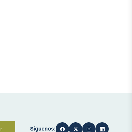
Síguenos:
r