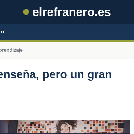
elrefranero.es
to
prendizaje
enseña, pero un gran