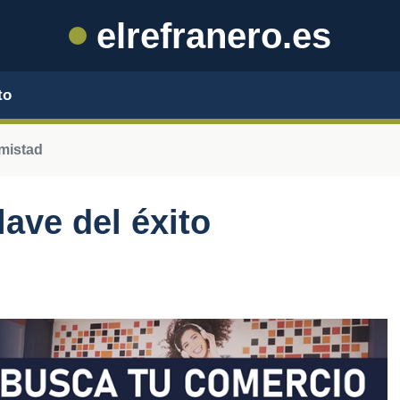
elrefranero.es
to
amistad
lave del éxito