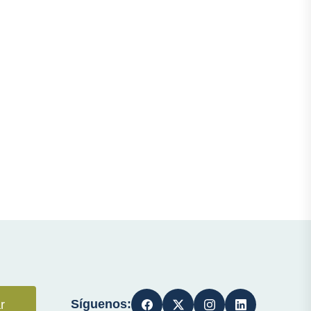
Síguenos:
r